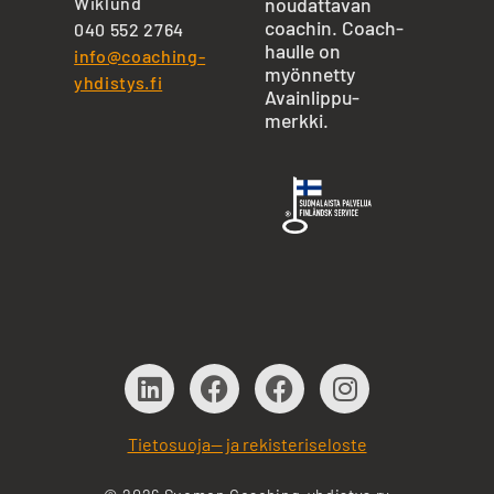
Wiklund
noudattavan
coachin. Coach-
040 552 2764
haulle on
info@coaching-
myönnetty
yhdistys.fi
Avainlippu-
merkki.
Tietosuoja— ja rekisteriseloste