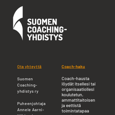
Ota yhteyttä
Coach-haku
Coach-hausta
Suomen
löydät itsellesi tai
Coaching-
organisaatiollesi
yhdistys ry
koulutetun,
ammattitaitoisen
Puheenjohtaja
ja eettistä
Annele Aarni-
toimintatapaa