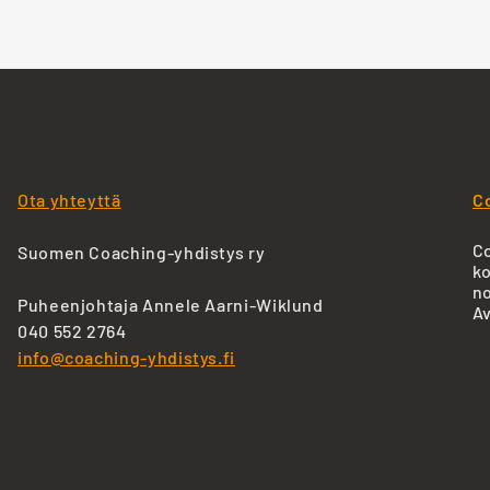
Ota yhteyttä
C
Co
Suomen Coaching-yhdistys ry
ko
no
Puheenjohtaja Annele Aarni-Wiklund
Av
040 552 2764
info@coaching-yhdistys.fi