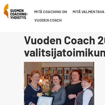
MITÄ COACHING ON
MITÄ VALMENTAVA
VUODEN COACH
Vuoden Coach 201
valitsijatoimiku