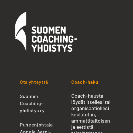
Ota yhteyttä
Coach-haku
Coach-hausta
Suomen
löydät itsellesi tai
Coaching-
organisaatiollesi
yhdistys ry
koulutetun,
ammattitaitoisen
Puheenjohtaja
ja eettistä
Annele Aarni-