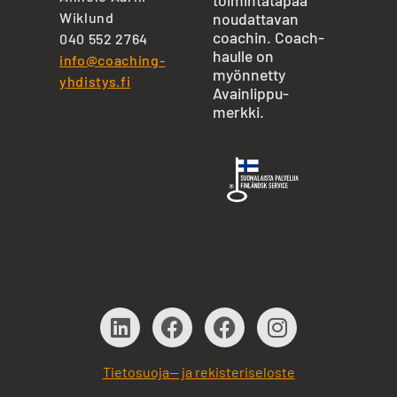
toimintatapaa
Wiklund
noudattavan
coachin. Coach-
040 552 2764
haulle on
info@coaching-
myönnetty
yhdistys.fi
Avainlippu-
merkki.
Tietosuoja— ja rekisteriseloste