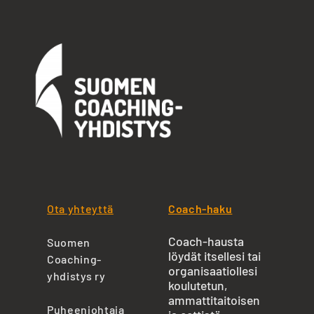
Ota yhteyttä
Coach-haku
Coach-hausta
Suomen
löydät itsellesi tai
Coaching-
organisaatiollesi
yhdistys ry
koulutetun,
ammattitaitoisen
Puheenjohtaja