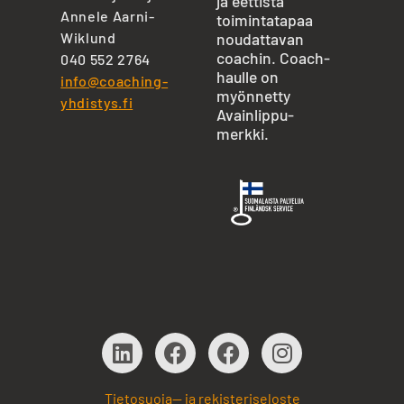
ja eettistä
Annele Aarni-
toimintatapaa
Wiklund
noudattavan
coachin. Coach-
040 552 2764
haulle on
info@coaching-
myönnetty
yhdistys.fi
Avainlippu-
merkki.
Tietosuoja— ja rekisteriseloste