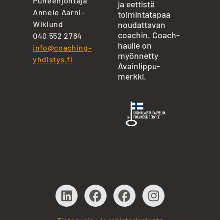
Puheenjohtaja
ja eettistä
Annele Aarni-
toimintatapaa
Wiklund
noudattavan
coachin. Coach-
040 552 2764
haulle on
info@coaching-
myönnetty
yhdistys.fi
Avainlippu-
merkki.