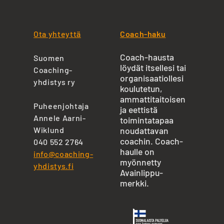
Ota yhteyttä
Coach-haku
Coach-hausta
Suomen
löydät itsellesi tai
Coaching-
organisaatiollesi
yhdistys ry
koulutetun,
ammattitaitoisen
Puheenjohtaja
ja eettistä
Annele Aarni-
toimintatapaa
Wiklund
noudattavan
coachin. Coach-
040 552 2764
haulle on
info@coaching-
myönnetty
yhdistys.fi
Avainlippu-
merkki.