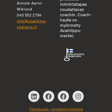
Annele Aarni-
toimintatapaa
Wiklund
noudattavan
coachin. Coach-
040 552 2764
haulle on
info@coaching-
myönnetty
yhdistys.fi
Avainlippu-
merkki.
Tietosuoja— ja rekisteriseloste