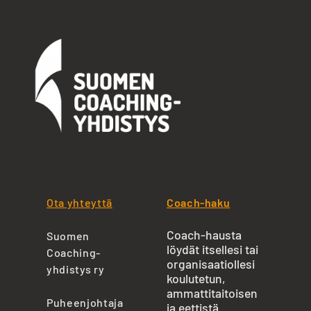
Ota yhteyttä
Coach-haku
Coach-hausta
Suomen
löydät itsellesi tai
Coaching-
organisaatiollesi
yhdistys ry
koulutetun,
ammattitaitoisen
Puheenjohtaja
ja eettistä