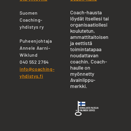
Coach-hausta
Suomen
löydät itsellesi tai
Coaching-
organisaatiollesi
yhdistys ry
koulutetun,
ammattitaitoisen
Puheenjohtaja
ja eettistä
Annele Aarni-
toimintatapaa
Wiklund
noudattavan
coachin. Coach-
040 552 2764
haulle on
info@coaching-
myönnetty
yhdistys.fi
Avainlippu-
merkki.