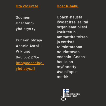
Ota yhteyttä
Coach-haku
Coach-hausta
Suomen
löydät itsellesi tai
Coaching-
organisaatiollesi
yhdistys ry
koulutetun,
ammattitaitoisen
Puheenjohtaja
ja eettistä
Annele Aarni-
toimintatapaa
Wiklund
noudattavan
coachin. Coach-
040 552 2764
haulle on
info@coaching-
myönnetty
yhdistys.fi
Avainlippu-
merkki.