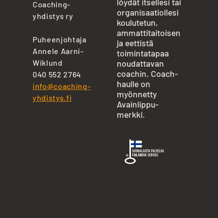
löydät itsellesi tai
Coaching-
organisaatiollesi
yhdistys ry
koulutetun,
ammattitaitoisen
Puheenjohtaja
ja eettistä
Annele Aarni-
toimintatapaa
Wiklund
noudattavan
coachin. Coach-
040 552 2764
haulle on
info@coaching-
myönnetty
yhdistys.fi
Avainlippu-
merkki.