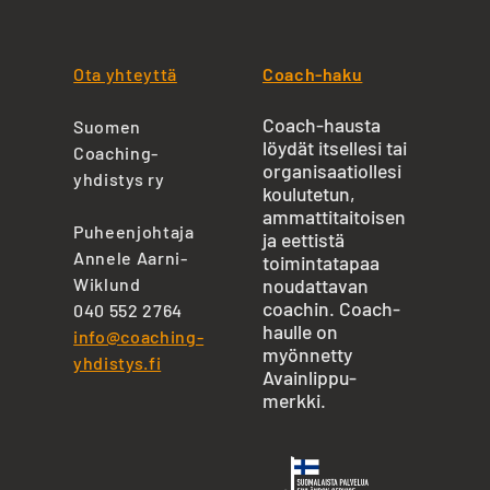
Ota yhteyttä
Coach-haku
Coach-hausta
Suomen
löydät itsellesi tai
Coaching-
organisaatiollesi
yhdistys ry
koulutetun,
ammattitaitoisen
Puheenjohtaja
ja eettistä
Annele Aarni-
toimintatapaa
Wiklund
noudattavan
coachin. Coach-
040 552 2764
haulle on
info@coaching-
myönnetty
yhdistys.fi
Avainlippu-
merkki.