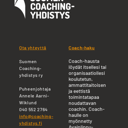
Ota yhteyttä
Coach-haku
Coach-hausta
Suomen
löydät itsellesi tai
Coaching-
organisaatiollesi
yhdistys ry
koulutetun,
ammattitaitoisen
Puheenjohtaja
ja eettistä
Annele Aarni-
toimintatapaa
Wiklund
noudattavan
coachin. Coach-
040 552 2764
haulle on
info@coaching-
myönnetty
yhdistys.fi
Avainlippu-