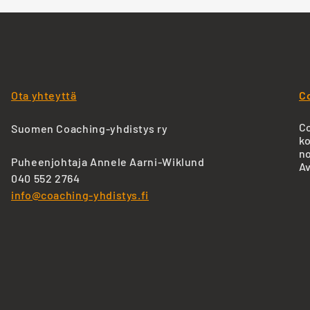
Ota yhteyttä
C
Co
Suomen Coaching-yhdistys ry
ko
no
Puheenjohtaja Annele Aarni-Wiklund
Av
040 552 2764
info@coaching-yhdistys.fi