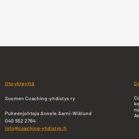
Ota yhteyttä
C
Co
Suomen Coaching-yhdistys ry
ko
no
Puheenjohtaja Annele Aarni-Wiklund
Av
040 552 2764
info@coaching-yhdistys.fi