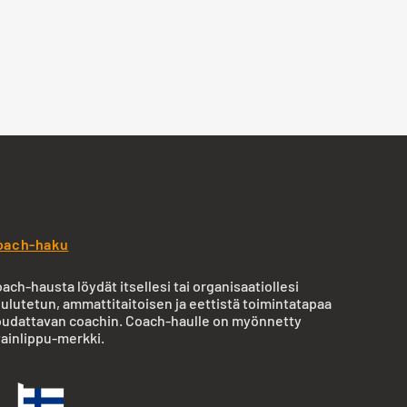
oach-haku
ach-hausta löydät itsellesi tai organisaatiollesi
ulutetun, ammattitaitoisen ja eettistä toimintatapaa
udattavan coachin. Coach-haulle on myönnetty
ainlippu-merkki.