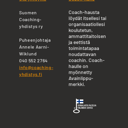
Coach-hausta
Suomen
löydät itsellesi tai
Coaching-
organisaatiollesi
yhdistys ry
koulutetun,
ammattitaitoisen
Puheenjohtaja
ja eettistä
Annele Aarni-
toimintatapaa
Wiklund
noudattavan
coachin. Coach-
040 552 2764
haulle on
info@coaching-
myönnetty
yhdistys.fi
Avainlippu-
merkki.