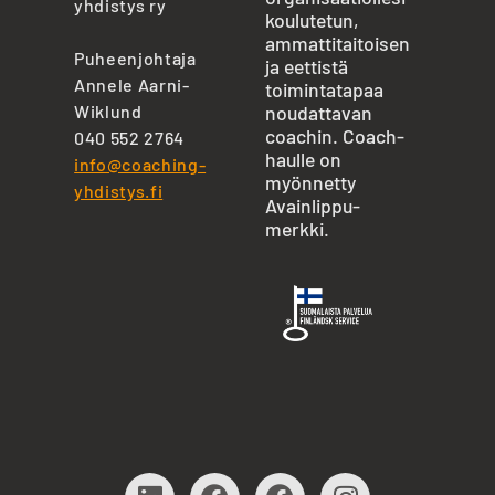
yhdistys ry
koulutetun,
ammattitaitoisen
Puheenjohtaja
ja eettistä
Annele Aarni-
toimintatapaa
Wiklund
noudattavan
coachin. Coach-
040 552 2764
haulle on
info@coaching-
myönnetty
yhdistys.fi
Avainlippu-
merkki.