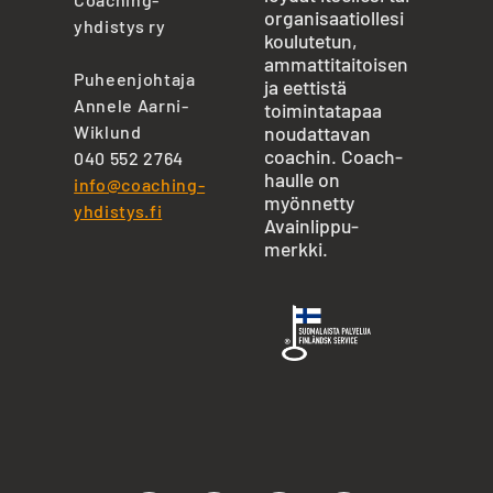
organisaatiollesi
yhdistys ry
koulutetun,
ammattitaitoisen
Puheenjohtaja
ja eettistä
Annele Aarni-
toimintatapaa
Wiklund
noudattavan
coachin. Coach-
040 552 2764
haulle on
info@coaching-
myönnetty
yhdistys.fi
Avainlippu-
merkki.