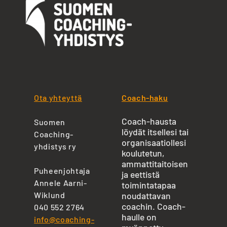
Ota yhteyttä
Coach-haku
Coach-hausta
Suomen
löydät itsellesi tai
Coaching-
organisaatiollesi
yhdistys ry
koulutetun,
ammattitaitoisen
Puheenjohtaja
ja eettistä
Annele Aarni-
toimintatapaa
Wiklund
noudattavan
coachin. Coach-
040 552 2764
haulle on
info@coaching-