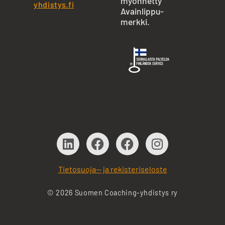
myönnetty
yhdistys.fi
Avainlippu-
merkki.
Tietosuoja— ja rekisteriseloste
© 2026 Suomen Coaching-yhdistys ry