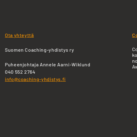
Ota yhteyttä
C
Co
Suomen Coaching-yhdistys ry
ko
no
Puheenjohtaja Annele Aarni-Wiklund
Av
040 552 2764
info@coaching-yhdistys.fi