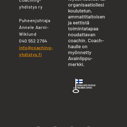
organisaatiollesi
yhdistys ry
koulutetun,
ammattitaitoisen
Puheenjohtaja
ja eettistä
Annele Aarni-
toimintatapaa
Wiklund
noudattavan
coachin. Coach-
040 552 2764
haulle on
info@coaching-
myönnetty
yhdistys.fi
Avainlippu-
merkki.