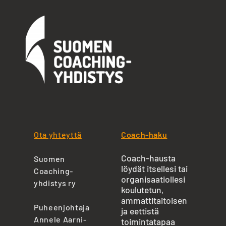
Ota yhteyttä
Coach-haku
Coach-hausta
Suomen
löydät itsellesi tai
Coaching-
organisaatiollesi
yhdistys ry
koulutetun,
ammattitaitoisen
Puheenjohtaja
ja eettistä
Annele Aarni-
toimintatapaa