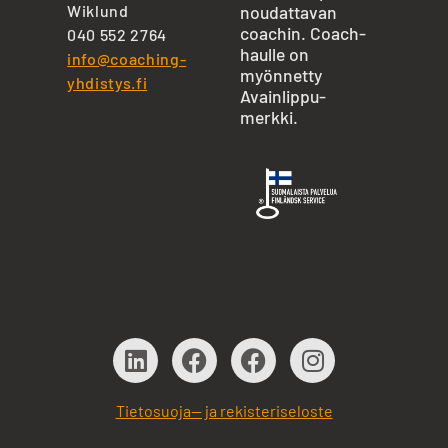
Wiklund
noudattavan
coachin. Coach-
040 552 2764
haulle on
info@coaching-
myönnetty
yhdistys.fi
Avainlippu-
merkki.
Tietosuoja— ja rekisteriseloste