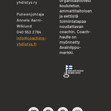
organisaatiollesi
yhdistys ry
koulutetun,
ammattitaitoisen
Puheenjohtaja
ja eettistä
Annele Aarni-
toimintatapaa
Wiklund
noudattavan
coachin. Coach-
040 552 2764
haulle on
info@coaching-
myönnetty
yhdistys.fi
Avainlippu-
merkki.