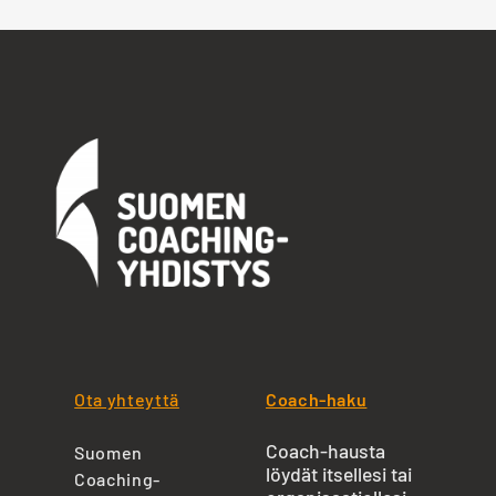
Ota yhteyttä
Coach-haku
Coach-hausta
Suomen
löydät itsellesi tai
Coaching-