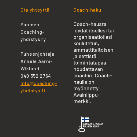
Ota yhteyttä
Coach-haku
Coach-hausta
Suomen
löydät itsellesi tai
Coaching-
organisaatiollesi
yhdistys ry
koulutetun,
ammattitaitoisen
Puheenjohtaja
ja eettistä
Annele Aarni-
toimintatapaa
Wiklund
noudattavan
coachin. Coach-
040 552 2764
haulle on
info@coaching-
myönnetty
yhdistys.fi
Avainlippu-
merkki.