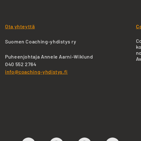
Ota yhteyttä
C
Co
Suomen Coaching-yhdistys ry
ko
no
Puheenjohtaja Annele Aarni-Wiklund
Av
040 552 2764
info@coaching-yhdistys.fi