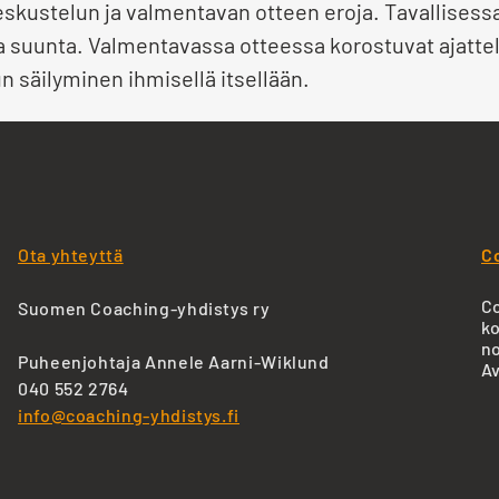
keskustelun ja valmentavan otteen eroja. Tavallises
ma suunta. Valmentavassa otteessa korostuvat ajat
n säilyminen ihmisellä itsellään.
Ota yhteyttä
C
Co
Suomen Coaching-yhdistys ry
ko
no
Puheenjohtaja Annele Aarni-Wiklund
Av
040 552 2764
info@coaching-yhdistys.fi