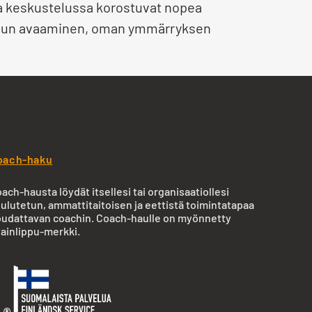
sa keskustelussa korostuvat nopea
telun avaaminen, oman ymmärryksen
oach-haku
ach-hausta löydät itsellesi tai organisaatiollesi
ulutetun, ammattitaitoisen ja eettistä toimintatapaa
udattavan coachin. Coach-haulle on myönnetty
ainlippu-merkki.