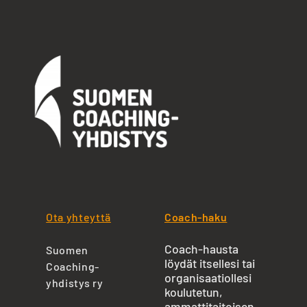
Ota yhteyttä
Coach-haku
Coach-hausta
Suomen
löydät itsellesi tai
Coaching-
organisaatiollesi
yhdistys ry
koulutetun,
ammattitaitoisen