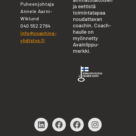
Puheenjohtaja
ja eettistä
Annele Aarni-
toimintatapaa
Wiklund
noudattavan
coachin. Coach-
040 552 2764
haulle on
info@coaching-
myönnetty
yhdistys.fi
Avainlippu-
merkki.