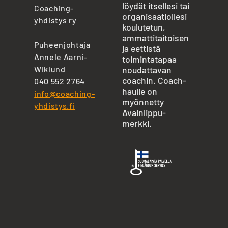
löydät itsellesi tai
Coaching-
organisaatiollesi
yhdistys ry
koulutetun,
ammattitaitoisen
Puheenjohtaja
ja eettistä
Annele Aarni-
toimintatapaa
Wiklund
noudattavan
coachin. Coach-
040 552 2764
haulle on
info@coaching-
myönnetty
yhdistys.fi
Avainlippu-
merkki.