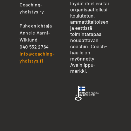
löydät itsellesi tai
Coaching-
organisaatiollesi
yhdistys ry
koulutetun,
ammattitaitoisen
Puheenjohtaja
ja eettistä
Annele Aarni-
toimintatapaa
Wiklund
noudattavan
coachin. Coach-
040 552 2764
haulle on
info@coaching-
myönnetty
yhdistys.fi
Avainlippu-
merkki.