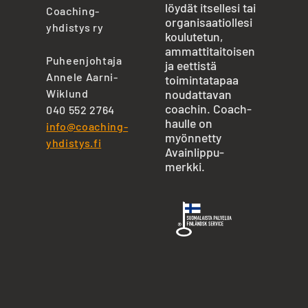
löydät itsellesi tai
Coaching-
organisaatiollesi
yhdistys ry
koulutetun,
ammattitaitoisen
Puheenjohtaja
ja eettistä
Annele Aarni-
toimintatapaa
Wiklund
noudattavan
coachin. Coach-
040 552 2764
haulle on
info@coaching-
myönnetty
yhdistys.fi
Avainlippu-
merkki.