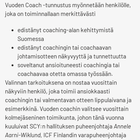
Vuoden Coach -tunnustus myönnetään henkilölle,
joka on toiminnallaan merkittävästi
edistänyt coaching-alan kehittymistä
Suomessa
edistänyt coachingin tai coachaavan
johtamisotteen näkyvyyttä ja tunnettuutta
soveltanut ansioituneesti coachingia tai
coachaavaa otetta omassa työssään.
Valinnan tarkoituksena on nostaa vuosittain
näkyviin henkilö, joka toimii ansiokkaasti
coachingin tai valmentavan otteen lippulaivana ja
esimerkkinä. Vuoden coachin valitsee vuosittain
kolmejäseninen toimikunta, johon tänä vuonna
kuuluivat SCY:n hallituksen puheenjohtaja
Annele
Aarni-Wiklund,
ICF Finlandin varapuheenjohtaja