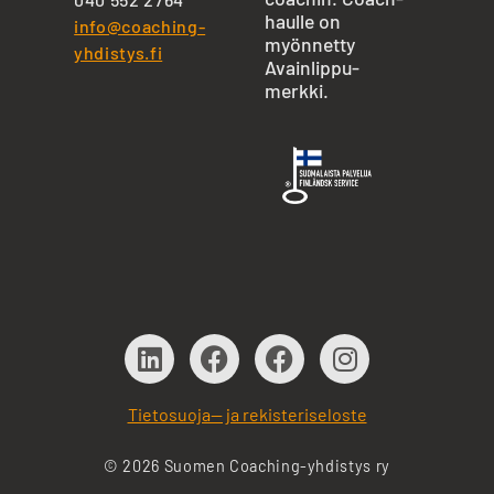
haulle on
info@coaching-
myönnetty
yhdistys.fi
Avainlippu-
merkki.
Tietosuoja— ja rekisteriseloste
© 2026 Suomen Coaching-yhdistys ry