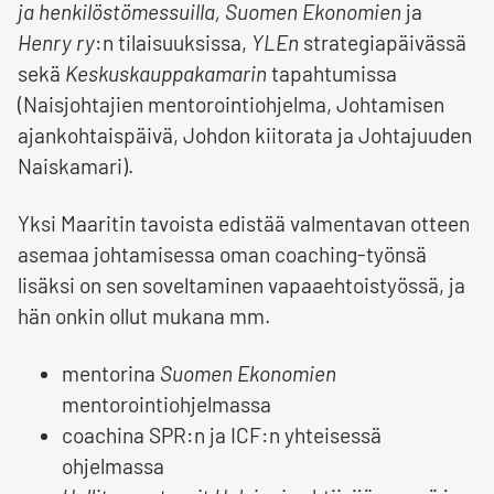
ja henkilöstömessuilla, Suomen Ekonomien
ja
Henry ry
:n tilaisuuksissa,
YLEn
strategiapäivässä
sekä
Keskuskauppakamarin
tapahtumissa
(Naisjohtajien mentorointiohjelma, Johtamisen
ajankohtaispäivä, Johdon kiitorata ja Johtajuuden
Naiskamari).
Yksi Maaritin tavoista edistää valmentavan otteen
asemaa johtamisessa oman coaching-työnsä
lisäksi on sen soveltaminen vapaaehtoistyössä, ja
hän onkin ollut mukana mm.
mentorina
Suomen Ekonomien
mentorointiohjelmassa
coachina SPR:n ja ICF:n yhteisessä
ohjelmassa