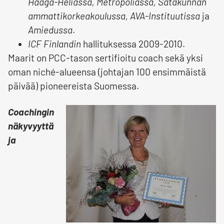
Haaga-Heliassa, Metropoliassa, Satakunnan
ammattikorkeakoulussa, AVA-Instituutissa
ja
Amiedussa
.
ICF Finlandin
hallituksessa 2009-2010.
Maarit on PCC-tason sertifioitu coach sekä yksi
oman niché-alueensa (johtajan 100 ensimmäistä
päivää) pioneereista Suomessa.
Coachingin
näkyvyyttä
ja