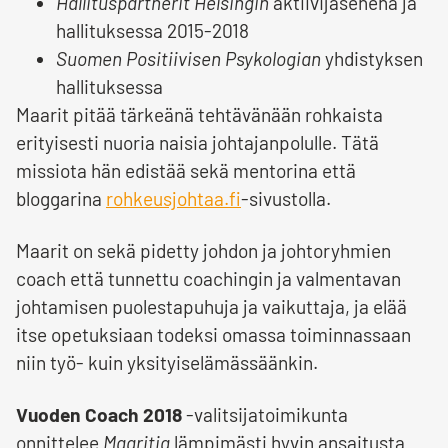
Hallituspartnerit Helsingin
aktiivijäsenenä ja
hallituksessa 2015-2018
Suomen Positiivisen Psykologian
yhdistyksen
hallituksessa
Maarit pitää tärkeänä tehtävänään rohkaista
erityisesti nuoria naisia johtajanpolulle. Tätä
missiota hän edistää sekä mentorina että
bloggarina
rohkeusjohtaa.fi
-sivustolla.
Maarit on sekä pidetty johdon ja johtoryhmien
coach että tunnettu coachingin ja valmentavan
johtamisen puolestapuhuja ja vaikuttaja, ja elää
itse opetuksiaan todeksi omassa toiminnassaan
niin työ- kuin yksityiselämässäänkin.
Vuoden Coach 2018
-valitsijatoimikunta
onnittelee
Maaritia
lämpimästi hyvin ansaitusta