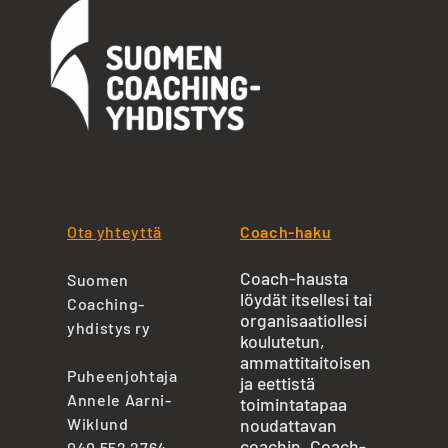
Ota yhteyttä
Coach-haku
Coach-hausta
Suomen
löydät itsellesi tai
Coaching-
organisaatiollesi
yhdistys ry
koulutetun,
ammattitaitoisen
Puheenjohtaja
ja eettistä
Annele Aarni-
toimintatapaa
Wiklund
noudattavan
coachin. Coach-
040 552 2764