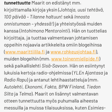
tunnettuutta
Maarit on edistänyt mm.
kirjoittamalla kirjoja yksin (
Johtaja, uusi tehtävä,
100 päivää – Tilanne haltuun
! sekä
Innosta
onnistumaan – yhdessä!
) ja yhteistyössä muiden
kanssa (
Intohimona Mentorointi
). Hän on tuottelias
kirjoittaja, ja tuottaa valmentavan johtamisen
oppeihin nojaavia artikkeleita omiin blogeihinsa
(
www.maarittiilila.fi
ja
www.rohkeusjohtaa.fi
),
muiden blogeihin (mm.
www.toinenmielipide.fi
)
sekä paikallislehti
Sisä-Savoon
. Hän on esiintynyt
lukuisia kertoja radio-ohjelmissa (
YLEn Ajantasa
ja
Radio Rapu
) ja antanut lehtihaastatteluja (mm.
Autolehti, Ekonomi, Fakta, BPW Finland, Tiedon
Silta
ja
Telma
). Maarit on lisännyt valmentavan
otteen tunnettuutta myös puhumalla aiheesta
messuilla ja muissa tilaisuuksissa, kuten
Esimies-