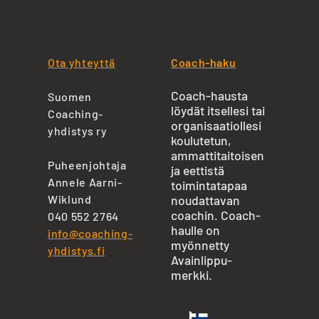
Ota yhteyttä
Coach-haku
Coach-hausta
Suomen
löydät itsellesi tai
Coaching-
organisaatiollesi
yhdistys ry
koulutetun,
ammattitaitoisen
Puheenjohtaja
ja eettistä
Annele Aarni-
toimintatapaa
Wiklund
noudattavan
coachin. Coach-
040 552 2764
haulle on
info@coaching-
myönnetty
yhdistys.fi
Avainlippu-
merkki.