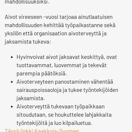
mahdollisuuksiksi.
Aivot vireeseen -vuosi tarjoaa ainutlaatuisen
mahdollisuuden kehittää työpaikastanne sekä
yksilön että organisaation aivoterveyttä ja
jaksamista tukeva:
Hyvinvoivat aivot jaksavat keskittyä, ovat
tuottavammat, luovemmat ja tekevät
parempia päätöksiä.
Aivoterveyteen panostaminen vähentää
sairauspoissaoloja ja tukee työntekijöiden
jaksamista.
Aivoterveyttä tukevaan työpaikkaan
sitoudutaan, se houkuttelee lahjakkaita
työntekijöitä ja luo kilpailuetua.
Tässä linkki Kaakkois-Suomen