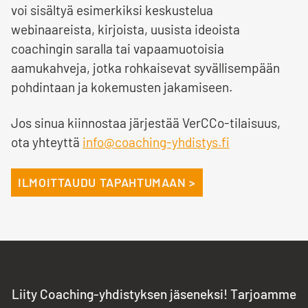
voi sisältyä esimerkiksi keskustelua
webinaareista, kirjoista, uusista ideoista
coachingin saralla tai vapaamuotoisia
aamukahveja, jotka rohkaisevat syvällisempään
pohdintaan ja kokemusten jakamiseen.
Jos sinua kiinnostaa järjestää VerCCo-tilaisuus,
ota yhteyttä
info@coaching-yhdistys.fi
ILMOITTAUDU TAPAHTUMAAN >
Liity Coaching-yhdistyksen jäseneksi! Tarjoamme