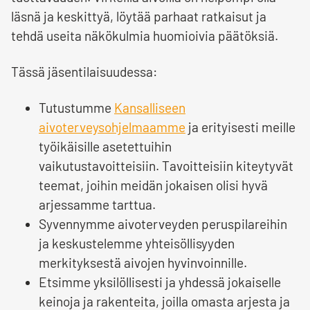
läsnä ja keskittyä, löytää parhaat ratkaisut ja
tehdä useita näkökulmia huomioivia päätöksiä.
Tässä jäsentilaisuudessa:
Tutustumme
Kansalliseen
aivoterveysohjelmaamme
ja erityisesti meille
työikäisille asetettuihin
vaikutustavoitteisiin. Tavoitteisiin kiteytyvät
teemat, joihin meidän jokaisen olisi hyvä
arjessamme tarttua.
Syvennymme aivoterveyden peruspilareihin
ja keskustelemme yhteisöllisyyden
merkityksestä aivojen hyvinvoinnille.
Etsimme yksilöllisesti ja yhdessä jokaiselle
keinoja ja rakenteita, joilla omasta arjesta ja