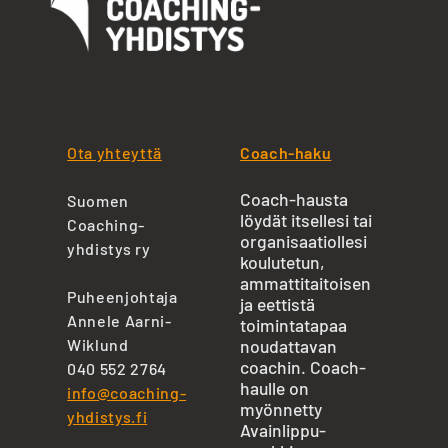
Ota yhteyttä
Coach-haku
Coach-hausta
Suomen
löydät itsellesi tai
Coaching-
organisaatiollesi
yhdistys ry
koulutetun,
ammattitaitoisen
Puheenjohtaja
ja eettistä
Annele Aarni-
toimintatapaa
Wiklund
noudattavan
coachin. Coach-
040 552 2764
haulle on
info@coaching-
myönnetty
yhdistys.fi
Avainlippu-