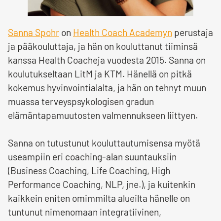
Sanna Spohr
on
Health Coach Academyn
perustaja
ja pääkouluttaja, ja hän on kouluttanut tiiminsä
kanssa Health Coacheja vuodesta 2015. Sanna on
koulutukseltaan LitM ja KTM. Hänellä on pitkä
kokemus hyvinvointialalta, ja hän on tehnyt muun
muassa terveyspsykologisen gradun
elämäntapamuutosten valmennukseen liittyen.
Sanna on tutustunut kouluttautumisensa myötä
useampiin eri coaching-alan suuntauksiin
(Business Coaching, Life Coaching, High
Performance Coaching, NLP, jne.), ja kuitenkin
kaikkein eniten omimmilta alueilta hänelle on
tuntunut nimenomaan integratiivinen,