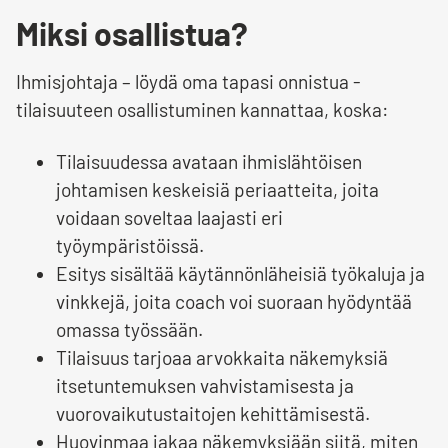
Miksi osallistua?
Ihmisjohtaja – löydä oma tapasi onnistua -
tilaisuuteen osallistuminen kannattaa, koska:
Tilaisuudessa avataan ihmislähtöisen
johtamisen keskeisiä periaatteita, joita
voidaan soveltaa laajasti eri
työympäristöissä.
Esitys sisältää käytännönläheisiä työkaluja ja
vinkkejä, joita coach voi suoraan hyödyntää
omassa työssään.
Tilaisuus tarjoaa arvokkaita näkemyksiä
itsetuntemuksen vahvistamisesta ja
vuorovaikutustaitojen kehittämisestä.
Huovinmaa jakaa näkemyksiään siitä, miten