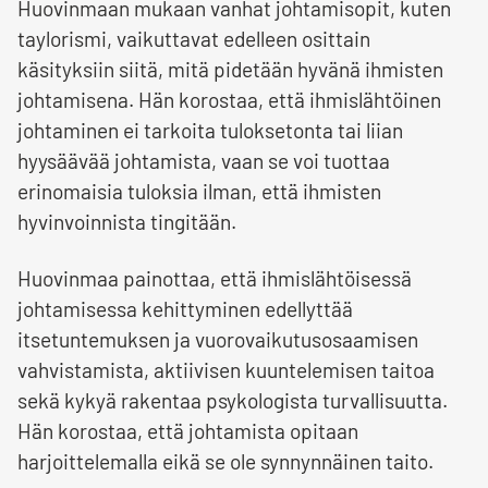
Huovinmaan mukaan vanhat johtamisopit, kuten
taylorismi, vaikuttavat edelleen osittain
käsityksiin siitä, mitä pidetään hyvänä ihmisten
johtamisena. Hän korostaa, että ihmislähtöinen
johtaminen ei tarkoita tuloksetonta tai liian
hyysäävää johtamista, vaan se voi tuottaa
erinomaisia tuloksia ilman, että ihmisten
hyvinvoinnista tingitään.
Huovinmaa painottaa, että ihmislähtöisessä
johtamisessa kehittyminen edellyttää
itsetuntemuksen ja vuorovaikutusosaamisen
vahvistamista, aktiivisen kuuntelemisen taitoa
sekä kykyä rakentaa psykologista turvallisuutta.
Hän korostaa, että johtamista opitaan
harjoittelemalla eikä se ole synnynnäinen taito.