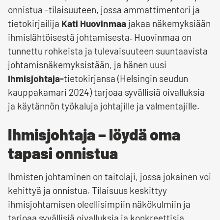
onnistua -tilaisuuteen, jossa ammattimentori ja
tietokirjailija
Kati Huovinmaa
jakaa näkemyksiään
ihmislähtöisestä johtamisesta. Huovinmaa on
tunnettu rohkeista ja tulevaisuuteen suuntaavista
johtamisnäkemyksistään, ja hänen uusi
Ihmisjohtaja-
tietokirjansa (Helsingin seudun
kauppakamari 2024) tarjoaa syvällisiä oivalluksia
ja käytännön työkaluja johtajille ja valmentajille.
Ihmisjohtaja – löydä oma
tapasi onnistua
Ihmisten johtaminen on taitolaji, jossa jokainen voi
kehittyä ja onnistua. Tilaisuus keskittyy
ihmisjohtamisen oleellisimpiin näkökulmiin ja
tarjoaa syvällisiä oivalluksia ja konkreettisia