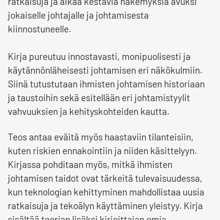
ratkaisuja ja aikaa kestäviä näkemyksiä avuksi
jokaiselle johtajalle ja johtamisesta
kiinnostuneelle.
Kirja pureutuu innostavasti, monipuolisesti ja
käytännönläheisesti johtamisen eri näkökulmiin.
Siinä tutustutaan ihmisten johtamisen historiaan
ja taustoihin sekä esitellään eri johtamistyylit
vahvuuksien ja kehityskohteiden kautta.
Teos antaa eväitä myös haastaviin tilanteisiin,
kuten riskien ennakointiin ja niiden käsittelyyn.
Kirjassa pohditaan myös, mitkä ihmisten
johtamisen taidot ovat tärkeitä tulevaisuudessa,
kun teknologian kehittyminen mahdollistaa uusia
ratkaisuja ja tekoälyn käyttäminen yleistyy. Kirja
sisältää teorian lisäksi kirjoittajan omia