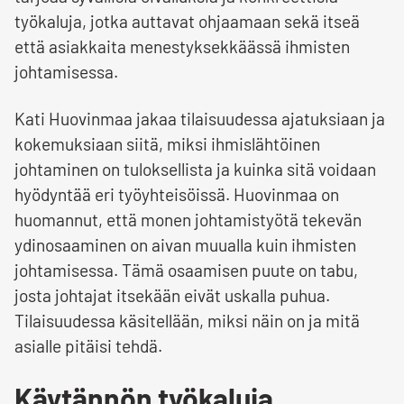
työkaluja, jotka auttavat ohjaamaan sekä itseä
että asiakkaita menestyksekkäässä ihmisten
johtamisessa.
Kati Huovinmaa jakaa tilaisuudessa ajatuksiaan ja
kokemuksiaan siitä, miksi ihmislähtöinen
johtaminen on tuloksellista ja kuinka sitä voidaan
hyödyntää eri työyhteisöissä. Huovinmaa on
huomannut, että monen johtamistyötä tekevän
ydinosaaminen on aivan muualla kuin ihmisten
johtamisessa. Tämä osaamisen puute on tabu,
josta johtajat itsekään eivät uskalla puhua.
Tilaisuudessa käsitellään, miksi näin on ja mitä
asialle pitäisi tehdä.
Käytännön työkaluja