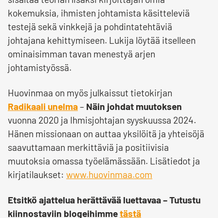
kokemuksia, ihmisten johtamista käsitteleviä
testejä sekä vinkkejä ja pohdintatehtäviä
johtajana kehittymiseen. Lukija löytää itselleen
ominaisimman tavan menestyä arjen
johtamistyössä.
Huovinmaa on myös julkaissut tietokirjan
Radikaali unelma
–
Näin johdat muutoksen
vuonna 2020 ja Ihmisjohtajan syyskuussa 2024.
Hänen missionaan on auttaa yksilöitä ja yhteisöjä
saavuttamaan merkittäviä ja positiivisia
muutoksia omassa työelämässään. Lisätiedot ja
kirjatilaukset:
www.huovinmaa.com
Etsitkö ajattelua herättävää luettavaa – Tutustu
kiinnostaviin blogeihimme
tästä