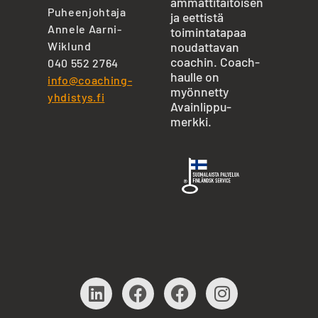
ammattitaitoisen
Puheenjohtaja
ja eettistä
Annele Aarni-
toimintatapaa
Wiklund
noudattavan
coachin. Coach-
040 552 2764
haulle on
info@coaching-
myönnetty
yhdistys.fi
Avainlippu-
merkki.