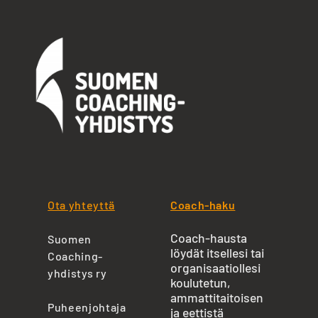
Ota yhteyttä
Coach-haku
Coach-hausta
Suomen
löydät itsellesi tai
Coaching-
organisaatiollesi
yhdistys ry
koulutetun,
ammattitaitoisen
Puheenjohtaja
ja eettistä