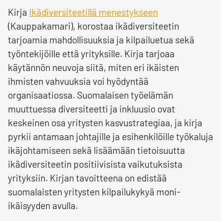
Kirja
Ikädiversiteetillä menestykseen
(Kauppakamari), korostaa ikädiversiteetin
tarjoamia mahdollisuuksia ja kilpailuetua sekä
työntekijöille että yrityksille. Kirja tarjoaa
käytännön neuvoja siitä, miten eri ikäisten
ihmisten vahvuuksia voi hyödyntää
organisaatiossa. Suomalaisen työelämän
muuttuessa diversiteetti ja inkluusio ovat
keskeinen osa yritysten kasvustrategiaa, ja kirja
pyrkii antamaan johtajille ja esihenkilöille työkaluja
ikäjohtamiseen sekä lisäämään tietoisuutta
ikädiversiteetin positiivisista vaikutuksista
yrityksiin. Kirjan tavoitteena on edistää
suomalaisten yritysten kilpailukykyä moni-
ikäisyyden avulla.