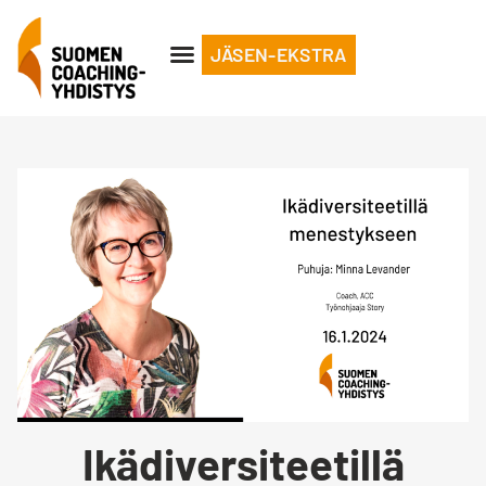
JÄSEN-EKSTRA
Ikädiversiteetillä