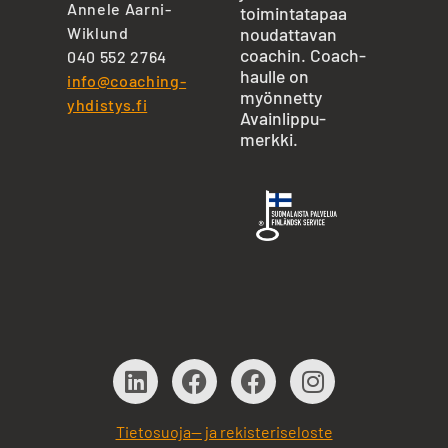
Annele Aarni-
toimintatapaa
Wiklund
noudattavan
coachin. Coach-
040 552 2764
haulle on
info@coaching-
myönnetty
yhdistys.fi
Avainlippu-
merkki.
Tietosuoja— ja rekisteriseloste