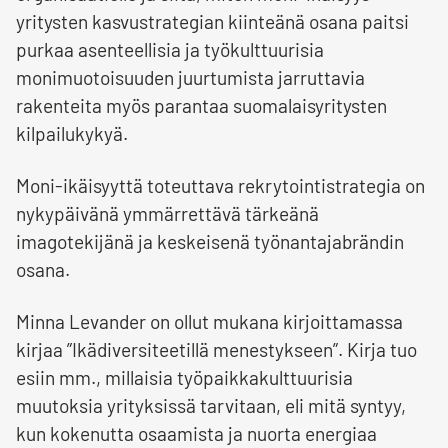
yritysten kasvustrategian kiinteänä osana paitsi
purkaa asenteellisia ja työkulttuurisia
monimuotoisuuden juurtumista jarruttavia
rakenteita myös parantaa suomalaisyritysten
kilpailukykyä.
Moni-ikäisyyttä toteuttava rekrytointistrategia on
nykypäivänä ymmärrettävä tärkeänä
imagotekijänä ja keskeisenä työnantajabrändin
osana.
Minna Levander on ollut mukana kirjoittamassa
kirjaa ”Ikädiversiteetillä menestykseen”. Kirja tuo
esiin mm., millaisia työpaikkakulttuurisia
muutoksia yrityksissä tarvitaan, eli mitä syntyy,
kun kokenutta osaamista ja nuorta energiaa