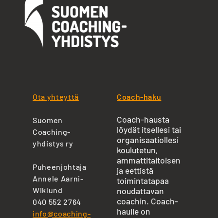
Ota yhteyttä
Coach-haku
Coach-hausta
Suomen
löydät itsellesi tai
Coaching-
organisaatiollesi
yhdistys ry
koulutetun,
ammattitaitoisen
Puheenjohtaja
ja eettistä
Annele Aarni-
toimintatapaa
Wiklund
noudattavan
coachin. Coach-
040 552 2764
haulle on
info@coaching-