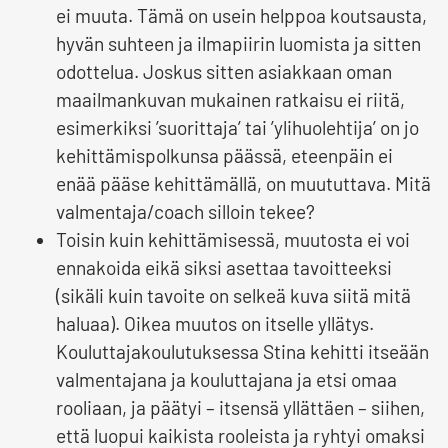
ei muuta. Tämä on usein helppoa koutsausta,
hyvän suhteen ja ilmapiirin luomista ja sitten
odottelua. Joskus sitten asiakkaan oman
maailmankuvan mukainen ratkaisu ei riitä,
esimerkiksi ’suorittaja’ tai ’ylihuolehtija’ on jo
kehittämispolkunsa päässä, eteenpäin ei
enää pääse kehittämällä, on muututtava. Mitä
valmentaja/coach silloin tekee?
Toisin kuin kehittämisessä, muutosta ei voi
ennakoida eikä siksi asettaa tavoitteeksi
(sikäli kuin tavoite on selkeä kuva siitä mitä
haluaa). Oikea muutos on itselle yllätys.
Kouluttajakoulutuksessa Stina kehitti itseään
valmentajana ja kouluttajana ja etsi omaa
rooliaan, ja päätyi – itsensä yllättäen – siihen,
että luopui kaikista rooleista ja ryhtyi omaksi