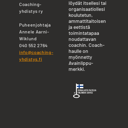
löydät itsellesi tai
Coaching-
organisaatiollesi
yhdistys ry
koulutetun,
ammattitaitoisen
Puheenjohtaja
ja eettistä
Annele Aarni-
toimintatapaa
Wiklund
noudattavan
coachin. Coach-
040 552 2764
haulle on
info@coaching-
myönnetty
yhdistys.fi
Avainlippu-
merkki.