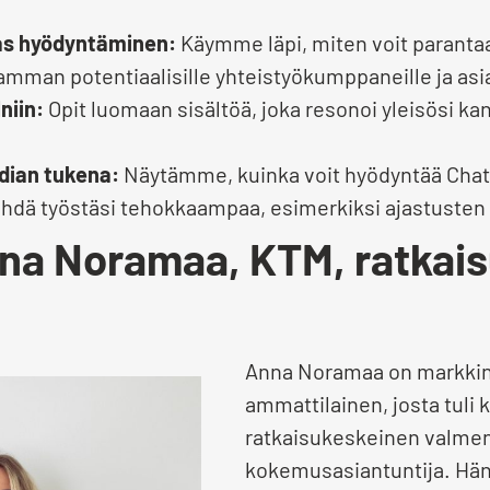
kas hyödyntäminen:
Käymme läpi, miten voit parantaa 
amman potentiaalisille yhteistyökumppaneille ja asia
niin:
Opit luomaan sisältöä, joka resonoi yleisösi ka
dian tukena:
Näytämme, kuinka voit hyödyntää Chat
ehdä työstäsi tehokkaampaa, esimerkiksi ajastusten 
nna Noramaa, KTM, ratkai
Anna Noramaa on markkino
ammattilainen, josta tuli k
ratkaisukeskeinen valme
kokemusasiantuntija. Hän a