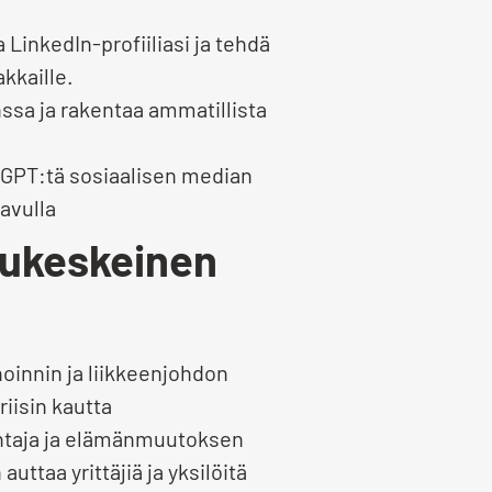
LinkedIn-profiiliasi ja tehdä
kkaille.
nssa ja rakentaa ammatillista
GPT:tä sosiaalisen median
avulla
sukeskeinen
innin ja liikkeenjohdon
riisin kautta
ntaja ja elämänmuutoksen
uttaa yrittäjiä ja yksilöitä