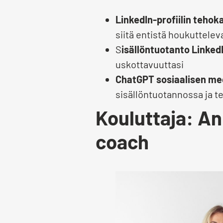
LinkedIn-profiilin teho
siitä entistä houkuttelev
S
isällöntuotanto LinkedI
uskottavuuttasi
ChatGPT sosiaalisen me
sisällöntuotannossa ja t
Kouluttaja: A
coach