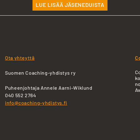
LUE LISÄÄ JÄSENEDUISTA
Ota yhteyttä
C
Co
Suomen Coaching-yhdistys ry
ko
no
Puheenjohtaja Annele Aarni-Wiklund
Av
040 552 2764
info@coaching-yhdistys.fi