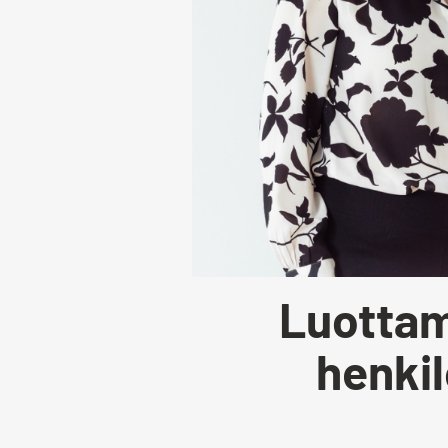
Luottam
henki