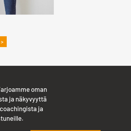
 >
! Tarjoamme oman
ta ja näkyvyyttä
 coachingista ja
tuneille.