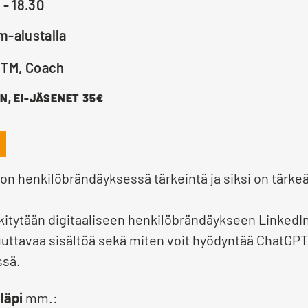
 - 18.30
m-alustalla
KTM, Coach
, EI-JÄSENET 35€
 henkilöbrändäyksessä tärkeintä ja siksi on tärkeä
kitytään digitaaliseen henkilöbrändäykseen LinkedI
uuttavaa sisältöä sekä miten voit hyödyntää ChatGPT
ssä.
läpi
mm.: