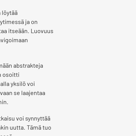
 löytää
 ytimessä ja on
ttaa itseään. Luovuus
navigoimaan
mään abstrakteja
 osoitti
lla yksilö voi
 vaan se laajentaa
min.
kaisu voi synnyttää
akin uutta. Tämä tuo