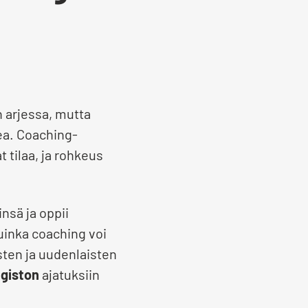
n arjessa, mutta
ea. Coaching-
 tilaa, ja rohkeus
nsä ja oppii
uinka coaching voi
sten ja uudenlaisten
giston
ajatuksiin