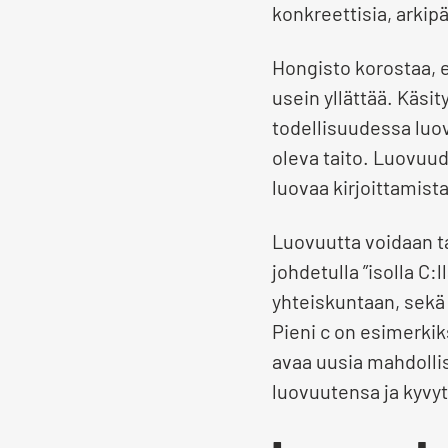
konkreettisia, arkipä
Hongisto korostaa, 
usein yllättää. Käsit
todellisuudessa luov
oleva taito. Luovuud
luovaa kirjoittamista
Luovuutta voidaan tar
johdetulla ”isolla C:
yhteiskuntaan, sekä ”
Pieni c on esimerki
avaa uusia mahdollis
luovuutensa ja kyvyt