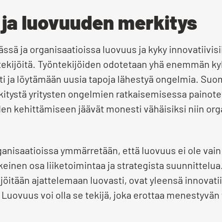
ja luovuuden merkitys
sä ja organisaatioissa luovuus ja kyky innovatiivisii
tekijöitä. Työntekijöiden odotetaan yhä enemmän k
ti ja löytämään uusia tapoja lähestyä ongelmia. Su
itystä yritysten ongelmien ratkaisemisessa painote
en kehittämiseen jäävät monesti vähäisiksi niin org
isaatioissa ymmärretään, että luovuus ei ole vain t
einen osa liiketoimintaa ja strategista suunnittelua.
jöitään ajattelemaan luovasti, ovat yleensä innovati
 Luovuus voi olla se tekijä, joka erottaa menestyvän