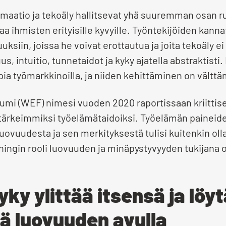
rmaatio ja tekoäly hallitsevat yhä suuremman osan ru
laa ihmisten erityisille kyvyille. Työntekijöiden kan
siin, joissa he voivat erottautua ja joita tekoäly e
uus, intuitio, tunnetaidot ja kyky ajatella abstraktis
a työmarkkinoilla, ja niiden kehittäminen on vältt
mi (WEF) nimesi vuoden 2020 raportissaan kriittise
ärkeimmiksi työelämätaidoiksi. Työelämän paineide
vuudesta ja sen merkityksestä tulisi kuitenkin oll
chingin rooli luovuuden ja minäpystyvyyden tukijana 
ky ylittää itsensä ja löy
ä luovuuden avulla