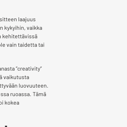
sitteen laajuus
in kykyihin, vaikka
n kehitettävissä
e vain taidetta tai
nasta ”creativity”
ää vaikutusta
iittyvään luovuuteen.
dessa ruoassa. Tämä
oi kokea