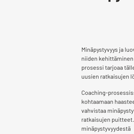
Minäpystyvyys ja luo
niiden kehittäminen
prosessi tarjoaa täl
uusien ratkaisujen 
Coaching-prosessissa
kohtaamaan haasteet
vahvistaa minäpystyv
ratkaisujen puitteet
minäpystyvyydestä