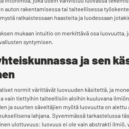
ja intohimoa, joka usein vahvistuu luovassa tekemi
n auton rakentamisessa tai taiteellisessa työskente
tymystä ratkaistessaan haasteita ja luodessaan jotak
ksen mukaan intuitio on merkittävä osa luovuutta, j
vallusten syntymisen.
hteiskunnassa ja sen kä
nen
aliset normit värittävät luovuuden käsitettä, ja mone
a vain tiettyihin taiteellisiin aloihin kuuluvana ilmi
en ja suurten säveltäjien myötä luovuutta on alettu a
euksellisena lahjana. Syvemmässä tarkastelussa täs
nen ulottuvuus: luovuus ei ole vain abstrakti ilmiö, v