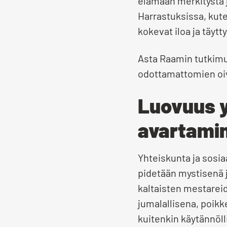
elämään merkitystä 
Harrastuksissa, kute
kokevat iloa ja täyt
Asta Raamin tutkimu
odottamattomien oi
Luovuus y
avartami
Yhteiskunta ja sosia
pidetään mystisenä j
kaltaisten mestareid
jumalallisena, poikk
kuitenkin käytännölli