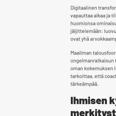
Digitaalinen transfo
vapauttaa aikaa ja ti
huomionsa ominaisuuk
jäljittelemään: luov
ovat yhä arvokkaampi
Maailman talousfooru
ongelmanratkaisun t
oman kokemuksen luo
tarkoittaa, että coa
tärkeämpää.
Ihmisen ky
merkityst