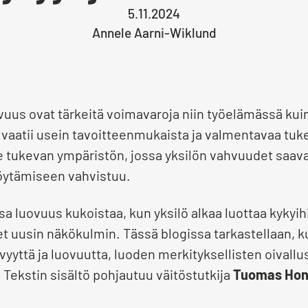
5.11.2024
Annele Aarni-Wiklund
vuus ovat tärkeitä voimavaroja niin työelämässä kui
 vaatii usein tavoitteenmukaista ja valmentavaa tuk
le tukevan ympäristön, jossa yksilön vahvuudet saavat
löytämiseen vahvistuu.
 luovuus kukoistaa, kun yksilö alkaa luottaa kykyihi
 uusin näkökulmin. Tässä blogissa tarkastellaan, k
yyttä ja luovuutta, luoden merkityksellisten oivallu
. Tekstin sisältö pohjautuu väitöstutkija
Tuomas Hon