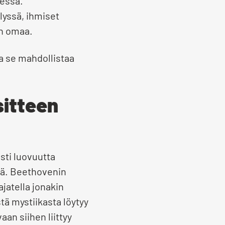
sessä.
lyssä, ihmiset
in omaa.
a se mahdollistaa
sitteen
sti luovuutta
önä. Beethovenin
jatella jonakin
tä mystiikasta löytyy
aan siihen liittyy