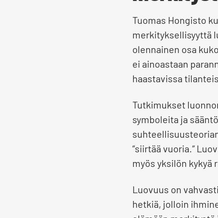
Tuomas Hongisto kuv
merkityksellisyyttä 
olennainen osa kukoi
ei ainoastaan paran
haastavissa tilantei
Tutkimukset luonnon
symboleita ja sääntöj
suhteellisuusteorian
”siirtää vuoria.” Lu
myös yksilön kykyä 
Luovuus on vahvasti
hetkiä, jolloin ihmi