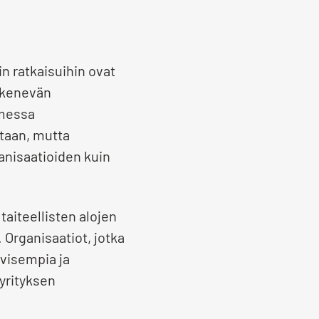
n ratkaisuihin ovat
ykenevän
omessa
taan, mutta
anisaatioiden kuin
aiteellisten alojen
 Organisaatiot, jotka
ivisempia ja
 yrityksen