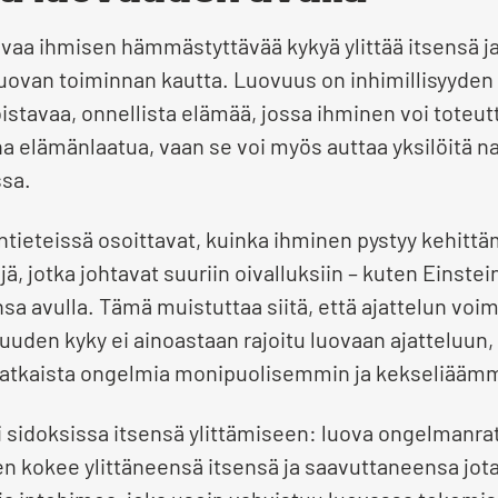
aa ihmisen hämmästyttävää kykyä ylittää itsensä ja
luovan toiminnan kautta. Luovuus on inhimillisyyden
stavaa, onnellista elämää, jossa ihminen voi toteu
na elämänlaatua, vaan se voi myös auttaa yksilöitä 
ssa.
tieteissä osoittavat, kuinka ihminen pystyy kehittä
ä, jotka johtavat suuriin oivalluksiin – kuten Einstein
sa avulla. Tämä muistuttaa siitä, että ajattelun voima
ovuuden kyky ei ainoastaan rajoitu luovaan ajatteluun,
ratkaista ongelmia monipuolisemmin ja kekseliääm
 sidoksissa itsensä ylittämiseen: luova ongelmanrat
nen kokee ylittäneensä itsensä ja saavuttaneensa jot