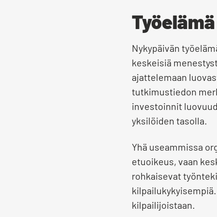
Työelämä 
Nykypäivän työelämäs
keskeisiä menestys
ajattelemaan luovas
tutkimustiedon merk
investoinnit luovuud
yksilöiden tasolla.
Yhä useammissa organ
etuoikeus, vaan kesk
rohkaisevat työnteki
kilpailukykyisempiä.
kilpailijoistaan.