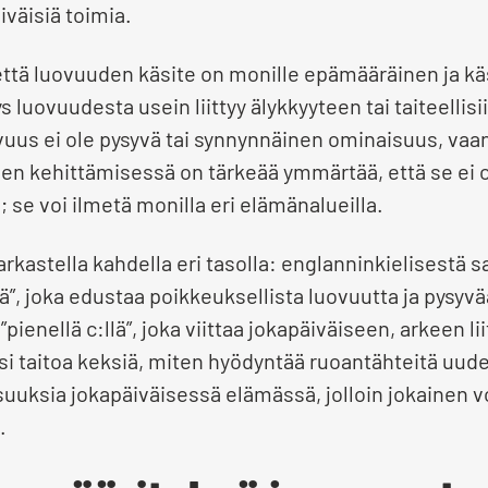
iväisiä toimia.
että luovuuden käsite on monille epämääräinen ja kä
ys luovuudesta usein liittyy älykkyyteen tai taiteellisi
uus ei ole pysyvä tai synnynnäinen ominaisuus, vaa
en kehittämisessä on tärkeää ymmärtää, että se ei ol
; se voi ilmetä monilla eri elämänalueilla.
kastella kahdella eri tasolla: englanninkielisestä sa
llä”, joka edustaa poikkeuksellista luovuutta ja pysyv
pienellä c:llä”, joka viittaa jokapäiväiseen, arkeen l
ksi taitoa keksiä, miten hyödyntää ruoantähteitä uu
uuksia jokapäiväisessä elämässä, jolloin jokainen v
.