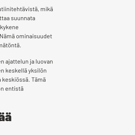
tiinitehtävistä, mikä
nattaa suunnata
i kykene
ti. Nämä ominaisuudet
ämätöntä.
n ajattelun ja luovan
n keskellä yksilön
a keskiössä. Tämä
on entistä
tää