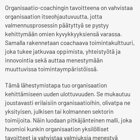
Organisaatio-coachingin tavoitteena on vahvistaa
organisaation itseohjautuvuutta, jotta
valmennusprosessin päätyttyä se pystyy
kehittymään omien kyvykkyyksiensä varassa.
Samalla rakennetaan coachaava toimintakulttuuri,
joka tukee jatkuvaa oppimista, yhteistyötä ja
innovointia sekä auttaa menestymään
muuttuvissa toimintaympäristöissä.
Tämä lähestymistapa tuo organisaation
kehittämiseen uuden ulottuvuuden. Se mukautuu
joustavasti erilaisiin organisaatioihin, olivatpa ne
yksityisen, julkisen tai kolmannen sektorin
toimijoita. Näin luodaan pitkäjänteinen malli, joka
huomioi kunkin organisaation yksilölliset
tavoitteet ja vahvistaa valmiuksia menestyä