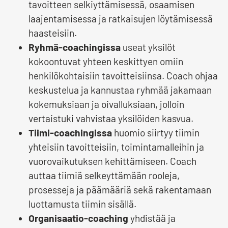
tavoitteen selkiyttämisessä, osaamisen
laajentamisessa ja ratkaisujen löytämisessä
haasteisiin.
Ryhmä-coachingissa
useat yksilöt
kokoontuvat yhteen keskittyen omiin
henkilökohtaisiin tavoitteisiinsa. Coach ohjaa
keskustelua ja kannustaa ryhmää jakamaan
kokemuksiaan ja oivalluksiaan, jolloin
vertaistuki vahvistaa yksilöiden kasvua.
Tiimi-coachingissa
huomio siirtyy tiimin
yhteisiin tavoitteisiin, toimintamalleihin ja
vuorovaikutuksen kehittämiseen. Coach
auttaa tiimiä selkeyttämään rooleja,
prosesseja ja päämääriä sekä rakentamaan
luottamusta tiimin sisällä.
Organisaatio-coaching
yhdistää ja