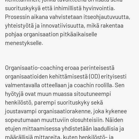
suorituskykyä että inhimillistä hyvinvointia.
Prosessin aikana vahvistetaan itseohjautuvuutta,
yhteistyötä ja innovatiivisuutta, mikä rakentaa
pohjaa organisaation pitkäaikaiselle
menestykselle.
Organisaatio-coaching eroaa perinteisestä
organisaatioiden kehittämisestä (OD) erityisesti
valmentavalla otteellaan ja coachin roolilla. Sen
hyötyjä ovat muun muassa sitoutuneempi
henkilöstö, parempi suorituskyky sekä
joustavampi organisaatiorakenne, joka kykenee
sopeutumaan muuttuviin olosuhteisiin. Näiden
etujen mittaamisessa yhdistetään laadullisia ja
määrällisiä mittareita, kuten henkilöstö- ja