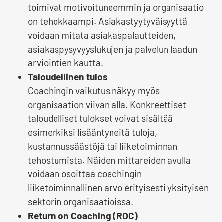
toimivat motivoituneemmin ja organisaatio
on tehokkaampi. Asiakastyytyväisyyttä
voidaan mitata asiakaspalautteiden,
asiakaspysyvyyslukujen ja palvelun laadun
arviointien kautta.
Taloudellinen tulos
Coachingin vaikutus näkyy myös
organisaation viivan alla. Konkreettiset
taloudelliset tulokset voivat sisältää
esimerkiksi lisääntyneitä tuloja,
kustannussäästöjä tai liiketoiminnan
tehostumista. Näiden mittareiden avulla
voidaan osoittaa coachingin
liiketoiminnallinen arvo erityisesti yksityisen
sektorin organisaatioissa.
Return on Coaching (ROC)