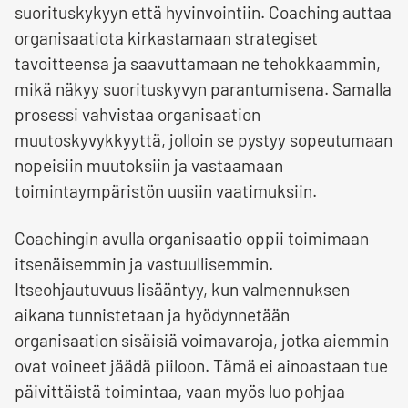
suorituskykyyn että hyvinvointiin. Coaching auttaa
organisaatiota kirkastamaan strategiset
tavoitteensa ja saavuttamaan ne tehokkaammin,
mikä näkyy suorituskyvyn parantumisena. Samalla
prosessi vahvistaa organisaation
muutoskyvykkyyttä, jolloin se pystyy sopeutumaan
nopeisiin muutoksiin ja vastaamaan
toimintaympäristön uusiin vaatimuksiin.
Coachingin avulla organisaatio oppii toimimaan
itsenäisemmin ja vastuullisemmin.
Itseohjautuvuus lisääntyy, kun valmennuksen
aikana tunnistetaan ja hyödynnetään
organisaation sisäisiä voimavaroja, jotka aiemmin
ovat voineet jäädä piiloon. Tämä ei ainoastaan tue
päivittäistä toimintaa, vaan myös luo pohjaa