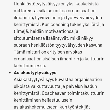
Henkilöstötyytyväisyys on yksi keskeisistä
mittareista, sillä se mittaa organisaation
ilmapiirin, hyvinvoinnin ja työtyytyväisyyden
kehittymistä. Kun coaching tukee yksilöitä ja
tiimejä, heidän motivaationsa ja
sitoutumisensa lisääntyvät, mikä näkyy
suoraan henkilöstön tyytyväisyyden kasvuna.
Tämä mittari on erityisen arvokas
organisaation sisäisen ilmapiirin ja kulttuurin
kehittämisessä.
Asiakastyytyväisyys
Asiakastyytyväisyys kuvastaa organisaation
ulkoista vaikuttavuutta ja palvelun laadun
kehittymistä. Coachaavan toimintakulttuurin
kehittäminen heijastuu usein
asiakaskokemukseen, kun työntekijät