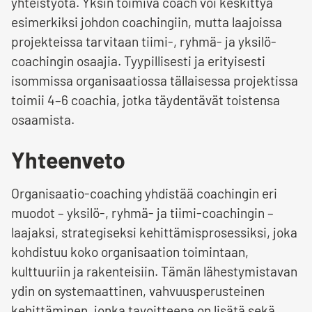
yhteistyötä. Yksin toimiva coach voi keskittyä
esimerkiksi johdon coachingiin, mutta laajoissa
projekteissa tarvitaan tiimi-, ryhmä- ja yksilö-
coachingin osaajia. Tyypillisesti ja erityisesti
isommissa organisaatiossa tällaisessa projektissa
toimii 4–6 coachia, jotka täydentävät toistensa
osaamista.
Yhteenveto
Organisaatio-coaching yhdistää coachingin eri
muodot – yksilö-, ryhmä- ja tiimi-coachingin –
laajaksi, strategiseksi kehittämisprosessiksi, joka
kohdistuu koko organisaation toimintaan,
kulttuuriin ja rakenteisiin. Tämän lähestymistavan
ydin on systemaattinen, vahvuusperusteinen
kehittäminen, jonka tavoitteena on lisätä sekä