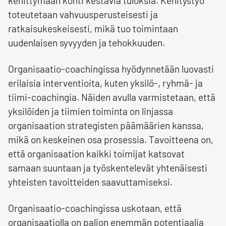
kehittymään kohti kestäviä tuloksia. Kehitystyö
toteutetaan vahvuusperusteisesti ja
ratkaisukeskeisesti, mikä tuo toimintaan
uudenlaisen syvyyden ja tehokkuuden.
Organisaatio-coachingissa hyödynnetään luovasti
erilaisia interventioita, kuten yksilö-, ryhmä- ja
tiimi-coachingia. Näiden avulla varmistetaan, että
yksilöiden ja tiimien toiminta on linjassa
organisaation strategisten päämäärien kanssa,
mikä on keskeinen osa prosessia. Tavoitteena on,
että organisaation kaikki toimijat katsovat
samaan suuntaan ja työskentelevät yhtenäisesti
yhteisten tavoitteiden saavuttamiseksi.
Organisaatio-coachingissa uskotaan, että
organisaatiolla on paljon enemmän potentiaalia