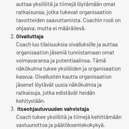
auttaa yksilöitä ja tiimejä löytämään omat
ratkaisunsa, jotka tukevat organisaation
tavoitteiden saavuttamista. Coachin rooli on
ohjaava, mutta ei määräilevä.
Oivalluttaja
Coach luo tilaisuuksia oivalluksille ja auttaa
organisaation jäseniä tunnistamaan omat
voimavaransa ja potentiaalinsa. Tämä
näkökulma tukee yksilöiden ja organisaation
kasvua. Oivallusten kautta organisaation
jäsenet löytävät uusia näkökulmia ja
ratkaisuja, jotka edistävät heidän
kehitystään.
Itseohjautuvuuden vahvistaja
Coach tukee yksilöitä ja tiimejä kehittämään
vastuunottoa ja päätöksentekokykyä.