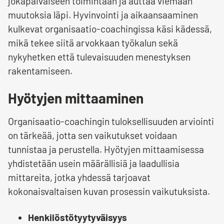
jokapäiväiseen toimintaan ja auttaa viemään
muutoksia läpi. Hyvinvointi ja aikaansaaminen
kulkevat organisaatio-coachingissa käsi kädessä,
mikä tekee siitä arvokkaan työkalun sekä
nykyhetken että tulevaisuuden menestyksen
rakentamiseen.
Hyötyjen mittaaminen
Organisaatio-coachingin tuloksellisuuden arviointi
on tärkeää, jotta sen vaikutukset voidaan
tunnistaa ja perustella. Hyötyjen mittaamisessa
yhdistetään usein määrällisiä ja laadullisia
mittareita, jotka yhdessä tarjoavat
kokonaisvaltaisen kuvan prosessin vaikutuksista.
Henkilöstötyytyväisyys