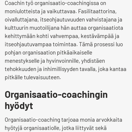
Coachin työ organisaatio-coachingissa on
moniulotteista ja vaikuttavaa. Fasilitaattorina,
oivalluttajana, itseohjautuvuuden vahvistajana ja
kulttuurin muotoilijana hän auttaa organisaatiota
kehittymään kohti vahvempaa, kestävämpää ja
itseohjautuvampaa toimintaa. Tämä prosessi luo
pohjan organisaation pitkäaikaiselle
menestykselle ja hyvinvoinnille, yhdistäen
tehokkuuden ja inhimillisyyden tavalla, joka kantaa
pitkälle tulevaisuuteen.
Organisaatio-coachingin
hyödyt
Organisaatio-coaching tarjoaa monia arvokkaita
hyötyjä organisaatiolle, jotka liittyvät sekä