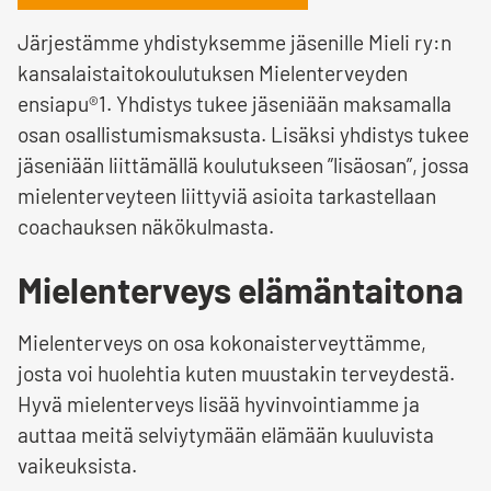
Järjestämme yhdistyksemme jäsenille Mieli ry:n
kansalaistaitokoulutuksen Mielenterveyden
ensiapu®1. Yhdistys tukee jäseniään maksamalla
osan osallistumismaksusta. Lisäksi yhdistys tukee
jäseniään liittämällä koulutukseen ”lisäosan”, jossa
mielenterveyteen liittyviä asioita tarkastellaan
coachauksen näkökulmasta.
Mielenterveys elämäntaitona
Mielenterveys on osa kokonaisterveyttämme,
josta voi huolehtia kuten muustakin terveydestä.
Hyvä mielenterveys lisää hyvinvointiamme ja
auttaa meitä selviytymään elämään kuuluvista
vaikeuksista.