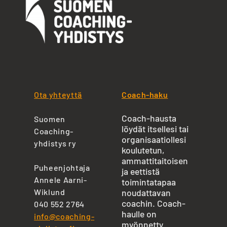
Ota yhteyttä
Coach-haku
Coach-hausta
Suomen
löydät itsellesi tai
Coaching-
organisaatiollesi
yhdistys ry
koulutetun,
ammattitaitoisen
Puheenjohtaja
ja eettistä
Annele Aarni-
toimintatapaa
Wiklund
noudattavan
coachin. Coach-
040 552 2764
haulle on
info@coaching-
myönnetty