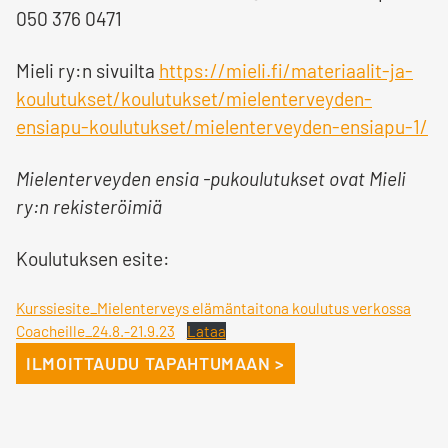
050 376 0471
Mieli ry:n sivuilta
https://mieli.fi/materiaalit-ja-
koulutukset/koulutukset/mielenterveyden-
ensiapu-koulutukset/mielenterveyden-ensiapu-1/
Mielenterveyden ensia -pukoulutukset ovat Mieli
ry:n rekisteröimiä
Koulutuksen esite:
Kurssiesite_Mielenterveys elämäntaitona koulutus verkossa
Coacheille_24.8.-21.9.23
Lataa
ILMOITTAUDU TAPAHTUMAAN >