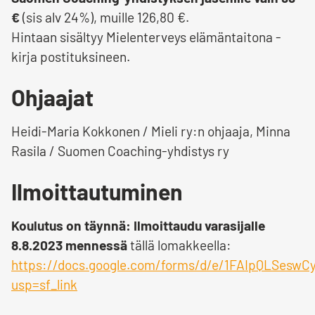
€
(sis alv 24%), muille 126,80 €.
Hintaan sisältyy Mielenterveys elämäntaitona -
kirja postituksineen.
Ohjaajat
Heidi-Maria Kokkonen / Mieli ry:n ohjaaja, Minna
Rasila / Suomen Coaching-yhdistys ry
Ilmoittautuminen
Koulutus on täynnä: Ilmoittaudu varasijalle
8.8.2023 mennessä
tällä lomakkeella:
https://docs.google.com/forms/d/e/1FAIpQLSesw
usp=sf_link