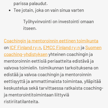
parissa palaudut.
Tee jotain, joka on vain sinua varten
Työhyvinvointi on investointi omaan
itseen.
Coachingin ja mentoroinnin eettinen toimikunta
on
ICF Finland ry:n
,
EMCC Finland ry:n
ja
Suomen
coaching-yhdistyksen
yhteinen coachingin ja
mentoroinnin eettisiä periaatteita edistävä ja
valvova toimielin. toimikunnan tarkoituksena on
edistää ja valvoa coachingin ja mentoroinnin
eettisyyttä ja ammattimaista toimintaa, ylläpitää
keskustelua sekä tarvittaessa ratkaista coaching-
ja mentorointitoimintaan liittyviä
ristiriitatilanteita.