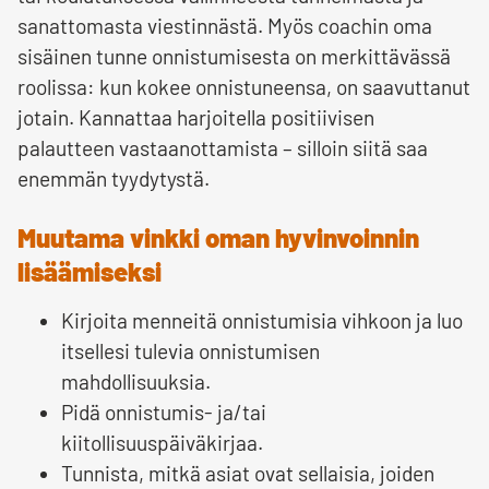
sanattomasta viestinnästä. Myös coachin oma
sisäinen tunne onnistumisesta on merkittävässä
roolissa: kun kokee onnistuneensa, on saavuttanut
jotain. Kannattaa harjoitella positiivisen
palautteen vastaanottamista – silloin siitä saa
enemmän tyydytystä.
Muutama vinkki oman hyvinvoinnin
lisäämiseksi
Kirjoita menneitä onnistumisia vihkoon ja luo
itsellesi tulevia onnistumisen
mahdollisuuksia.
Pidä onnistumis- ja/tai
kiitollisuuspäiväkirjaa.
Tunnista, mitkä asiat ovat sellaisia, joiden