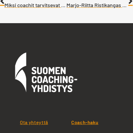
Miksi coachit tarvitsevat työnohjausta?
Marjo-Riitta Ristikangas on Vuoden Coach 2020
Ota yhteyttä
Coach-haku