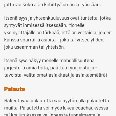
jotta voi koko ajan kehittyä omassa työssään.
Itsenäisyys ja yhteenkuuluvuus ovat tunteita, jotka
syntyvät ihmisessä itsessään. Monelle
yksinyrittäjälle on tärkeää, että on vertaisia, joiden
kanssa sparrailla asioita – joku tarvitsee yhden,
joku useamman tai yhteisön.
Itsenäisyys näkyy monelle mahdollisuutena
järjestellä omia töitä, päättää työajoista ja -
tavoista, valita omat asiakkaat ja asiakasmäärät.
Palaute
Rakentavaa palautetta saa pyytämällä palautetta
muilta. Palautetta voi myös lukea coachauksessa
tai koulutuksessa vallinneesta tunnelmasta ja