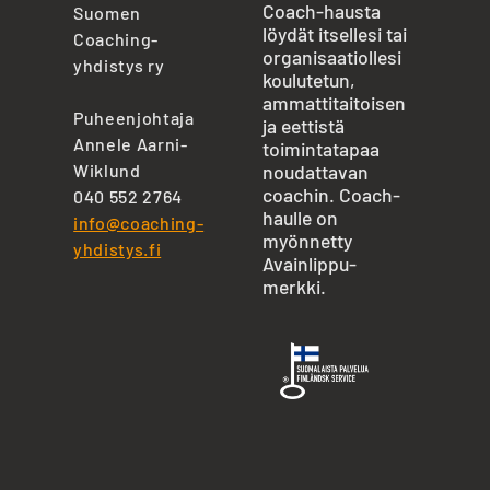
Coach-hausta
Suomen
löydät itsellesi tai
Coaching-
organisaatiollesi
yhdistys ry
koulutetun,
ammattitaitoisen
Puheenjohtaja
ja eettistä
Annele Aarni-
toimintatapaa
Wiklund
noudattavan
coachin. Coach-
040 552 2764
haulle on
info@coaching-
myönnetty
yhdistys.fi
Avainlippu-
merkki.