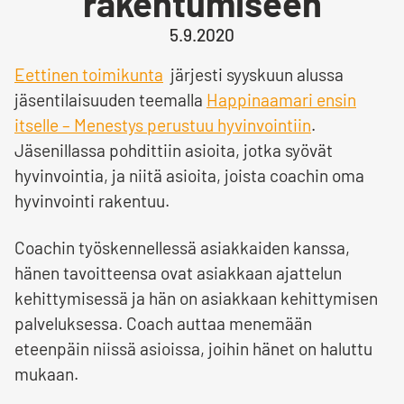
rakentumiseen
5.9.2020
Eettinen toimikunta
järjesti syyskuun alussa
jäsentilaisuuden teemalla
Happinaamari ensin
itselle – Menestys perustuu hyvinvointiin
.
Jäsenillassa pohdittiin asioita, jotka syövät
hyvinvointia, ja niitä asioita, joista coachin oma
hyvinvointi rakentuu.
Coachin työskennellessä asiakkaiden kanssa,
hänen tavoitteensa ovat asiakkaan ajattelun
kehittymisessä ja hän on asiakkaan kehittymisen
palveluksessa. Coach auttaa menemään
eteenpäin niissä asioissa, joihin hänet on haluttu
mukaan.