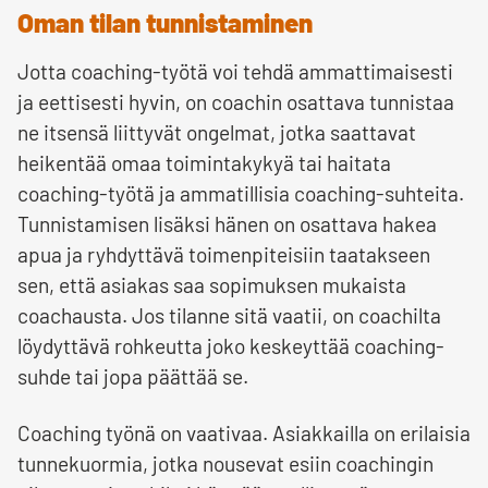
Oman tilan tunnistaminen
Jotta coaching-työtä voi tehdä ammattimaisesti
ja eettisesti hyvin, on coachin osattava tunnistaa
ne itsensä liittyvät ongelmat, jotka saattavat
heikentää omaa toimintakykyä tai haitata
coaching-työtä ja ammatillisia coaching-suhteita.
Tunnistamisen lisäksi hänen on osattava hakea
apua ja ryhdyttävä toimenpiteisiin taatakseen
sen, että asiakas saa sopimuksen mukaista
coachausta. Jos tilanne sitä vaatii, on coachilta
löydyttävä rohkeutta joko keskeyttää coaching-
suhde tai jopa päättää se.
Coaching työnä on vaativaa. Asiakkailla on erilaisia
tunnekuormia, jotka nousevat esiin coachingin