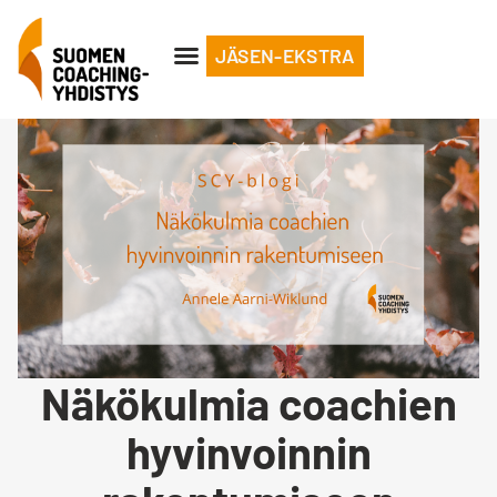
JÄSEN-EKSTRA
Näkökulmia coachien
hyvinvoinnin