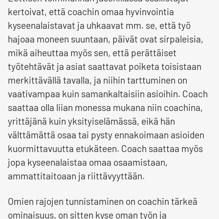
kertoivat, että coachin omaa hyvinvointia
kyseenalaistavat ja uhkaavat mm. se, että työ
hajoaa moneen suuntaan, päivät ovat sirpaleisia,
mikä aiheuttaa myös sen, että perättäiset
työtehtävät ja asiat saattavat poiketa toisistaan
merkittävällä tavalla, ja niihin tarttuminen on
vaativampaa kuin samankaltaisiin asioihin. Coach
saattaa olla liian monessa mukana niin coachina,
yrittäjänä kuin yksityiselämässä, eikä hän
välttämättä osaa tai pysty ennakoimaan asioiden
kuormittavuutta etukäteen. Coach saattaa myös
jopa kyseenalaistaa omaa osaamistaan,
ammattitaitoaan ja riittävyyttään.
Omien rajojen tunnistaminen on coachin tärkeä
ominaisuus, on sitten kyse oman työn ja