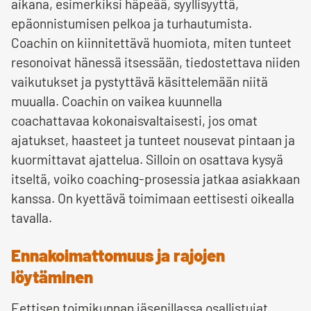
aikana, esimerkiksi häpeää, syyllisyyttä,
epäonnistumisen pelkoa ja turhautumista.
Coachin on kiinnitettävä huomiota, miten tunteet
resonoivat hänessä itsessään, tiedostettava niiden
vaikutukset ja pystyttävä käsittelemään niitä
muualla. Coachin on vaikea kuunnella
coachattavaa kokonaisvaltaisesti, jos omat
ajatukset, haasteet ja tunteet nousevat pintaan ja
kuormittavat ajattelua. Silloin on osattava kysyä
itseltä, voiko coaching-prosessia jatkaa asiakkaan
kanssa. On kyettävä toimimaan eettisesti oikealla
tavalla.
Ennakoimattomuus ja rajojen
löytäminen
Eettisen toimikunnan jäsenillassa osallistujat