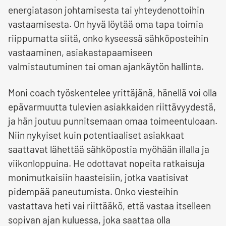
energiatason johtamisesta tai yhteydenottoihin
vastaamisesta. On hyvä löytää oma tapa toimia
riippumatta siitä, onko kyseessä sähköposteihin
vastaaminen, asiakastapaamiseen
valmistautuminen tai oman ajankäytön hallinta.
Moni coach työskentelee yrittäjänä, hänellä voi olla
epävarmuutta tulevien asiakkaiden riittävyydestä,
ja hän joutuu punnitsemaan omaa toimeentuloaan.
Niin nykyiset kuin potentiaaliset asiakkaat
saattavat lähettää sähköpostia myöhään illalla ja
viikonloppuina. He odottavat nopeita ratkaisuja
monimutkaisiin haasteisiin, jotka vaatisivat
pidempää paneutumista. Onko viesteihin
vastattava heti vai riittääkö, että vastaa itselleen
sopivan ajan kuluessa, joka saattaa olla